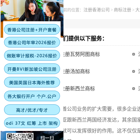
您当前的位置：
注册香港公司
>
商标注册
>
大
我们提供以下服务：
注册瓦努阿图商标
注册汤加商标
注册新西兰商标
随着公司业务的扩大需要，很多企业
利亚跟新西兰两国经济发达，其余国
标就可以发挥很好的作用。这不仅仅