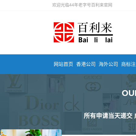
欢迎光临44年老字号百利来官网
网站首页
香港公司
海外公司
商标注
OU
所有申请当天递交 