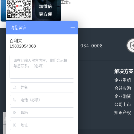
先注册。
请您留言
百利来
19802054008
关于我们
解决方案
公司简介
企业重组
公司环境
合并收购
公司资质
企业融资
发展历程
公司上市
公司新闻
知识产权
联系我们