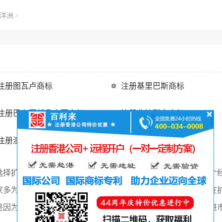
洋洲
>
注册图瓦卢商标
注册基里巴斯商标
注册巴布亚新几内亚商标
注册斐济群岛商标
注册澳大利亚商标
注册瑙鲁商标
选择扩展海外市场，大洋洲就是一个不错的选择。大洋洲是一个
家多为经济落后，这为公司扩展业务提供了一个很好的商机。在
是因为商标有着地域限制，还是因为大洋洲品牌注册更容易打进