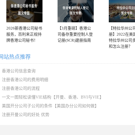
2026新香港公司秘书
【3月重磅】香港公
【特拉华州公
服务，百利来正规持
司备存重要控制人登
册】2022在美
牌香港公司秘书！
记册(SCR)建册指南
特拉华州公司
和怎么注册？
网站热点推荐
香港公司信息查询
注册香港公司的费用明细
注册香港公司的流程
一文一图轻松读懂VIE结构【开曼、香港、BVI与VIE】
美国开分公司子公司的条件【美国办分公司如何做】
注册开曼公司的好处 优势