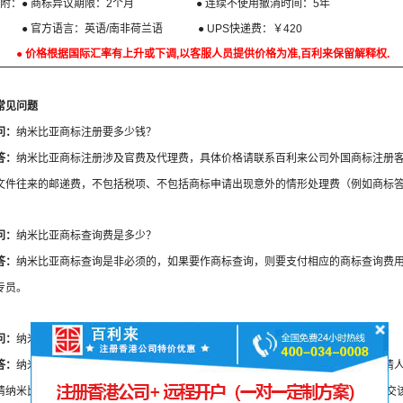
附：● 商标异议期限：2个月 ● 连续不使用撤消时间：5年
● 官方语言：英语/南非荷兰语 ● UPS快递费：￥420
● 价格根据国际汇率有上升或下调,以客服人员提供价格为准,百利来保留解释权.
常见问题
问：
纳米比亚商标注册要多少钱？
答：
纳米比亚商标注册涉及官费及代理费，具体价格请联系百利来公司外国商标注册
文件往来的邮递费，不包括税项、不包括商标申请出现意外的情形处理费（例如商标
问：
纳米比亚商标查询费是多少？
答：
纳米比亚商标查询是非必须的，如果要作商标查询，则要支付相应的商标查询费
专员。
问：
纳米比亚商标注册要什么条件？
答：
纳米比亚商标局对申请人不设过多限制，对于申请人要求方面，只需要提交申请
请纳米比亚商标，则需要提交该个人的身份证/护照复印件，如果以企业申请，则提交