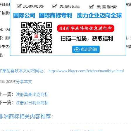
是对商标注册的规范要求，例如商标图样的尺寸大小，商标申请书式的填写等，一般
忙按要求做好的。
问：
纳米比亚商标注册要多长时间？
答：
顺利的情况下，纳米比亚商标注册的时间跨度为36-48个月，包括提交商标申请
证书这五个阶段。如果在申请或审查过程中出现商标补正、商标驳回、商标被异议等
程。
如果您喜欢本文可将网址：
http://www.hkgcr.com/feizhou/namibiya.html
分享本文
阅读:
308次
上一篇：
注册莫桑比克商标
下一篇：
注册尼日利亚商标
非洲商标相关内容推荐：