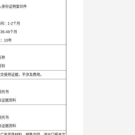
人身份证明复印件
间：1-2个月
6-48个月
：10年
：
名称
类别
提交使用证据，不涉及费用。
：
委托书
及证据资料
：
委托书
及证据资料
，广告宣传材料，销售合同，进出口报关文