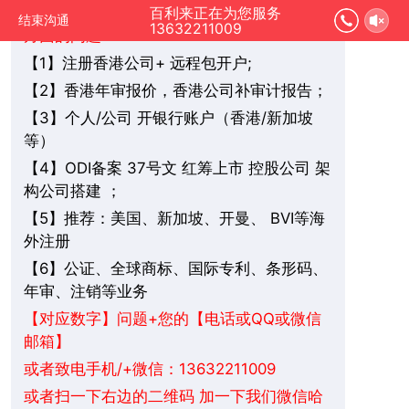
您好，我是在线人工客服，您是想要了解哪
百利来正在为您服务
结束沟通
13632211009
方面的问题：
1】注册香港公司+ 远程包开户;
【
2】香港年审报价，香港公司补审计报告；
【
3】个人/公司 开银行账户（香港/新加坡
【
等）
4】ODI备案 37号文 红筹上市 控股公司 架
【
构公司搭建 ；
5】推荐：美国、新加坡、
BVI
等海
【
开曼、
外注册
6】公证、全球商标、国际专利、条形码、
【
年审、注销等业务
+您的【电话或QQ或微信
【对应数字】问题
邮箱】
或者致电手机/+微信：13632211009
或者扫一下右边的二维码 加一下我们微信哈