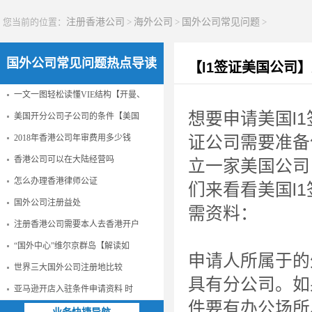
您当前的位置：
注册香港公司
>
海外公司
>
国外公司常见问题
>
国外公司常见问题热点导读
【l1签证美国公司
一文一图轻松读懂VIE结构【开曼、
想要申请美国l
美国开分公司子公司的条件【美国
2018年香港公司年审费用多少钱
证公司需要准备
香港公司可以在大陆经营吗
立一家美国公司
怎么办理香港律师公证
们来看看美国l
国外公司注册益处
需资料：
注册香港公司需要本人去香港开户
“国外中心”维尔京群岛【解读如
申请人所属于的
世界三大国外公司注册地比较
具有分公司。如
亚马逊开店入驻条件申请资料 时
件要有办公场所