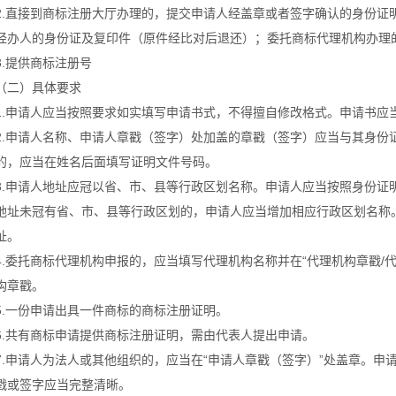
2.直接到商标注册大厅办理的，提交申请人经盖章或者签字确认的身份证
经办人的身份证及复印件（原件经比对后退还）；委托商标代理机构办理
3.提供商标注册号
（二）具体要求
1.申请人应当按照要求如实填写申请书式，不得擅自修改格式。申请书应
2.申请人名称、申请人章戳（签字）处加盖的章戳（签字）应当与其身份
的，应当在姓名后面填写证明文件号码。
3.申请人地址应冠以省、市、县等行政区划名称。申请人应当按照身份证
地址未冠有省、市、县等行政区划的，申请人应当增加相应行政区划名称
址。
4.委托商标代理机构申报的，应当填写代理机构名称并在“代理机构章戳/
构章戳。
5.一份申请出具一件商标的商标注册证明。
6.共有商标申请提供商标注册证明，需由代表人提出申请。
7.申请人为法人或其他组织的，应当在“申请人章戳（签字）”处盖章。
戳或签字应当完整清晰。