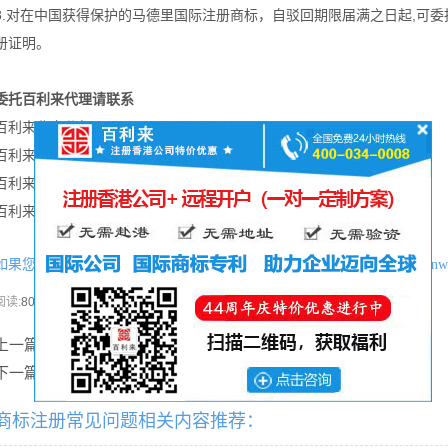
8.对在中国获得保护的马德里国际注册商标，自驳回期限届满之日起,可
册证明。
委托百利来代理请联系
百利来北京分行：010-6561 2111
百利来上海分行：021-6447 2111
百利来深圳分行：0755-8375 2111
百利来广州分行：020-3810 2111
如果您喜欢本文可将网址：
http://www.hkgcr.com/shangbiaozhucechangjianw
分享本文
阅读:
808次
上一篇：
怎么知道商标有没有被注册？
下一篇：
商标注册需要什么资料?
商标注册常见问题相关内容推荐：