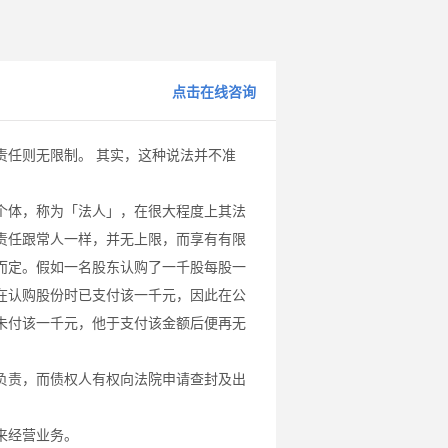
点击在线咨询
责任则无限制。 其实，这种说法并不准
个体，称为「法人」，在很大程度上其法
责任跟常人一样，并无上限，而享有有限
而定。假如一名股东认购了一千股每股一
在认购股份时已支付该一千元，因此在公
未付该一千元，他于支付该金额后便再无
负责，而债权人有权向法院申请查封及出
来经营业务。