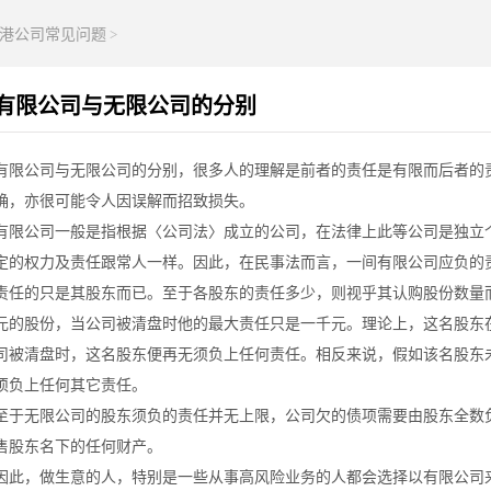
港公司常见问题
>
有限公司与无限公司的分别
有限公司与无限公司的分别，很多人的理解是前者的责任是有限而后者的
确，亦很可能令人因误解而招致损失。
有限公司一般是指根据〈公司法〉成立的公司，在法律上此等公司是独立
定的权力及责任跟常人一样。因此，在民事法而言，一间有限公司应负的
责任的只是其股东而已。至于各股东的责任多少，则视乎其认购股份数量
元的股份，当公司被清盘时他的最大责任只是一千元。理论上，这名股东
司被清盘时，这名股东便再无须负上任何责任。相反来说，假如该名股东
须负上任何其它责任。
至于无限公司的股东须负的责任并无上限，公司欠的债项需要由股东全数
售股东名下的任何财产。
因此，做生意的人，特别是一些从事高风险业务的人都会选择以有限公司