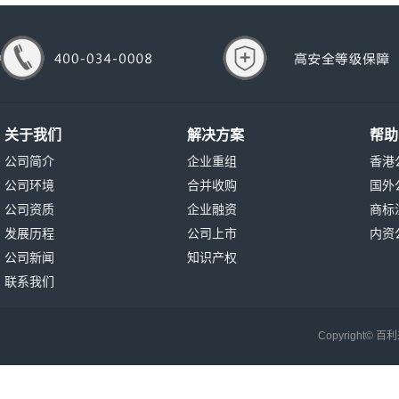
关于我们
解决方案
帮助
公司简介
企业重组
香港
公司环境
合并收购
国外
公司资质
企业融资
商标
发展历程
公司上市
内资
公司新闻
知识产权
联系我们
Copyright©
百利