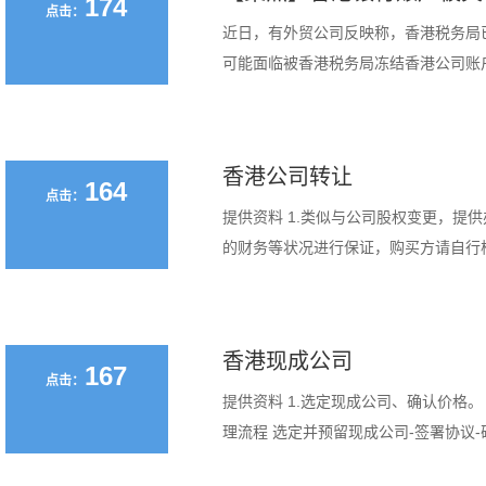
174
点击：
近日，有外贸公司反映称，香港税务局
可能面临被香港税务局冻结香港公司账户的
香港公司转让
164
点击：
提供资料 1.类似与公司股权变更，提供
的财务等状况进行保证，购买方请自行核实
香港现成公司
167
点击：
提供资料 1.选定现成公司、确认价格。
理流程 选定并预留现成公司-签署协议-确认