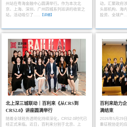
州站在粤海金融中心圆满举行。作为本次北
动，汇聚政府
京、上海、深圳、广州四城系列巡讲的收官之
头部机构、海
站，活动吸引了......
投资、全球产....
【详细】
北上深三城联动｜百利来《从CRS到
百利来助力企
CRS2.0》讲座圆满举行
满结束
随着全球税务透明化持续深化，CRS2.0时代已
2026年5月
经正式来临。近日，百利来分别于北京、上
重征税协定的应