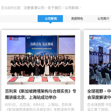
您当前的位置：
注册香港公司
>
关于我们
>
公司新闻
>
公司新闻
资质特色
公司简介
百利来《新加坡跨境架构与合规实务》专
全球视野・中
题讲座北京、上海站成功举办
会深度解读中
8月5日，北京站；8月6日，上海站。百利来
在全球视野 中
《新加坡跨境架构与合规实务》专题讲座在两
会汇聚了财经