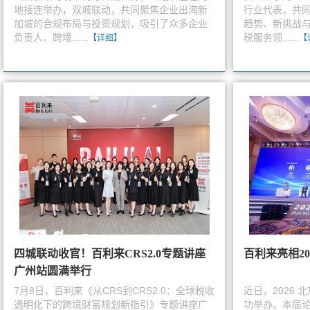
地接连举办，双城联动，共同聚焦企业出海新
行业代表，共
加坡的合规布局与投资规划，吸引了众多企业
趋势、新挑战与
负责人、跨境......
税服务领......
【详细】
【
四城联动收官！百利来CRS2.0专题讲座
百利来亮相2
广州站圆满举行
7月8日，百利来《从CRS到CRS2.0：全球税收
近日，2026 
透明化下的跨境财富规划新指引》专题讲座广
功举办。本届