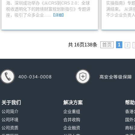
海、深圳成功举办《从CRS到CRS 2.0：全球
实操指南》专
税收透明化下的跨境财富规划新指引》专题讲
满结束。 从讲
座，吸引了众多企业......
不少企业负责人...
【详细】
共
16
页
138
条
首页
1
2
关于我们
解决方案
帮助
公司简介
企业重组
香港
公司环境
合并收购
国外
公司资质
企业融资
商标