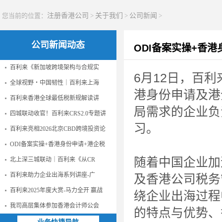
您当前的位置：
注册香港公司
>
关于我们
>
公司新闻
>
公司新闻动态
ODI备案实操+香
百利来《新加坡跨境架构与合规实
6月12日，百
全球视野・中国韧性｜百利来上海
港身份申请及港
百利来香港全球最低税新规解读讲
局需求的企业负
四城联动收官！百利来CRS2.0专题讲
习。
百利来亮相2026北京CBD跨境投资论
ODI备案实操+香港身份申请+港企税
随着中国企业加
北上深三城联动｜百利来《从CR
百利来助力企业出海系列讲座-广
及香港公司税务
百利来2025年度大赏-马力全开 赢战
绕企业出海过程
我司高层集体参加香港会计师公会
的特点与优势、