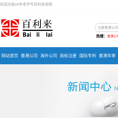
欢迎光临44年老字号百利来官网
热搜：
香港公
网站首页
香港公司
海外公司
商标注册
国际专利
香港年审