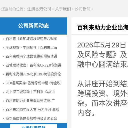
您当前的位置：
注册香港公司
>
关于我们
>
公司新闻
>
公司新闻动态
百利来助力企业出海
百利来《新加坡跨境架构与合规实
2026年5月
全球视野・中国韧性｜百利来上海
及风险专题》及
百利来香港全球最低税新规解读讲
融中心圆满结束
四城联动收官！百利来CRS2.0专题讲
百利来亮相2026北京CBD跨境投资论
从讲座开始到结
ODI备案实操+香港身份申请+港企税
跨境投资、境外
北上深三城联动｜百利来《从CR
百利来助力企业出海系列讲座-广
杂，而本次讲座
百利来2025年度大赏-马力全开 赢战
内容。
我司高层集体参加香港会计师公会