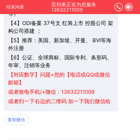
百利来正在为您服务
3】个人/公司 开银行账户（香港/新加坡
【
结束沟通
13632211009
等）
4】ODI备案 37号文 红筹上市 控股公司 架
【
构公司搭建 ；
5】推荐：美国、新加坡、
BVI
等海
【
开曼、
外注册
6】公证、全球商标、国际专利、条形码、
【
年审、注销等业务
+您的【电话或QQ或微信
【对应数字】问题
邮箱】
或者致电手机/+微信：13632211009
或者扫一下右边的二维码 加一下我们微信哈
复制微信