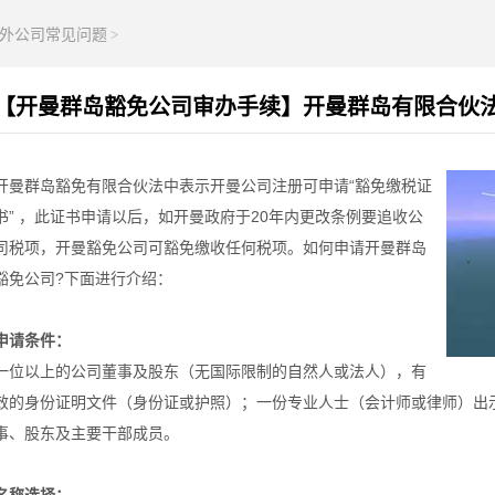
外公司常见问题
>
【开曼群岛豁免公司审办手续】开曼群岛有限合伙
开曼群岛豁免有限合伙法中表示开曼公司注册可申请“豁免缴税证
书” ，此证书申请以后，如开曼政府于20年内更改条例要追收公
司税项，开曼豁免公司可豁免缴收任何税项。如何申请开曼群岛
豁免公司?下面进行介绍：
申请条件：
一位以上的公司董事及股东（无国际限制的自然人或法人），有
效的身份证明文件（身份证或护照）；一份专业人士（会计师或律师）出
事、股东及主要干部成员。