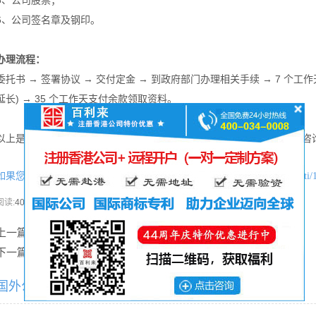
5、公司股票；
6、公司签名章及钢印。
办理流程：
委托书 → 签署协议 → 交付定金 → 到政府部门办理相关手续 → 7 个
延长) → 35 个工作天支付余款领取资料。
以上是对开曼豁免公司的介绍，如需有疑问或想
，请致电咨
注册开曼公司
如果您喜欢本文可将网址：
http://www.hkgcr.com/liangongsichangjianwenti/
分享本文
阅读:
400次
上一篇：
英国公司注册文件_成立英国公司注册所需资料【送开户文件】
下一篇：
塞舌尔公司开户|银行开户好开吗？【附赠开户文件图】
国外公司常见问题相关内容推荐：