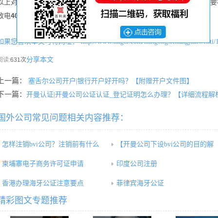
以上对bvi公司公证认证做了简单介绍，具体要做哪些文件的公证认证，
致电
400-034-0008
。
如果您喜欢本文可将网址：
http://www.hkgcr.com/liangongsichangjianwenti/
分享本文
阅读:
631次
上一篇：
塞舌尔公司开户|银行开户好开吗？【附赠开户文件图】
下一篇：
开曼认证|开曼公司公证认证_登记证明怎么办理？【详细流程解
国外公司常见问题相关内容推荐：
怎样注销bvi公司？注销前有什么
【开曼公司下设bvi公司的目的解
柬埔寨电子商务许可证申请
印度公司注册
香港办理海牙公证注意要点
菲律宾海牙公证
精彩图文专题推荐