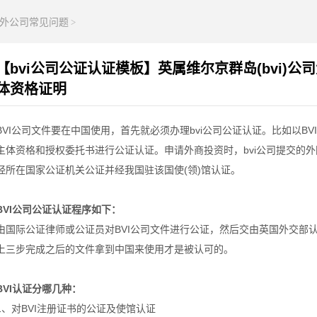
外公司常见问题
>
【bvi公司公证认证模板】英属维尔京群岛(bvi)公
体资格证明
BVI公司文件要在中国使用，首先就必须办理bvi公司公证认证。比如以BV
主体资格和授权委托书进行公证认证。申请外商投资时，bvi公司提交的
经所在国家公证机关公证并经我国驻该国使(领)馆认证。
BVI公司公证认证程序如下：
由国际公证律师或公证员对BVI公司文件进行公证，然后交由英国外交部
上三步完成之后的文件拿到中国来使用才是被认可的。
BVI认证分哪几种：
1、对BVI注册证书的公证及使馆认证