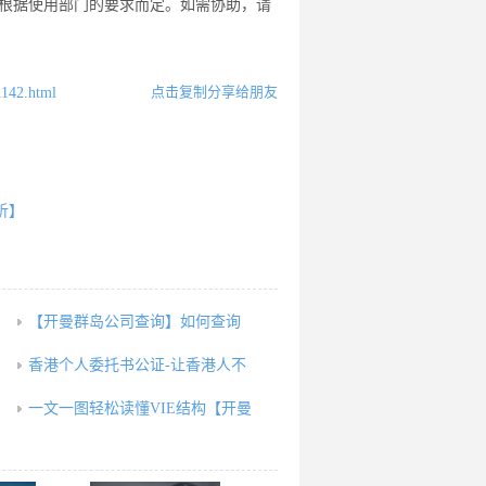
要根据使用部门的要求而定。如需协助，请
点击复制分享给朋友
1142.html
析】
【开曼群岛公司查询】如何查询
香港个人委托书公证-让香港人不
一文一图轻松读懂VIE结构【开曼