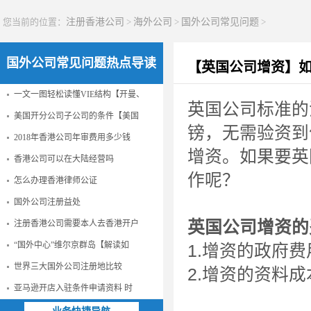
您当前的位置：
注册香港公司
>
海外公司
>
国外公司常见问题
>
国外公司常见问题热点导读
【英国公司增资】
一文一图轻松读懂VIE结构【开曼、
英国公司标准的
美国开分公司子公司的条件【美国
镑，无需验资到
2018年香港公司年审费用多少钱
增资。如果要英
香港公司可以在大陆经营吗
作呢？
怎么办理香港律师公证
国外公司注册益处
英国公司增资的
注册香港公司需要本人去香港开户
“国外中心”维尔京群岛【解读如
1.增资的政府费
世界三大国外公司注册地比较
2.增资的资料
亚马逊开店入驻条件申请资料 时