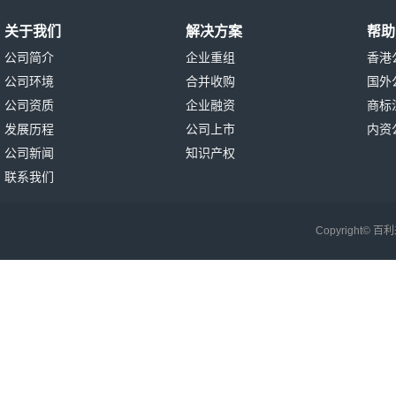
关于我们
解决方案
帮助
公司简介
企业重组
香港
公司环境
合并收购
国外
公司资质
企业融资
商标
发展历程
公司上市
内资
公司新闻
知识产权
联系我们
Copyright©
百利