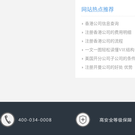
网站热点推荐
香港公司信息查询
注册香港公司的费用明细
注册香港公司的流程
一文一图轻松读懂VIE结构
美国开分公司子公司的条
注册开曼公司的好处 优势