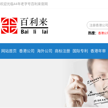
欢迎光临44年老字号百利来官网
热搜：
香港公
网站首页
香港公司
海外公司
商标注册
国际专利
香港年审