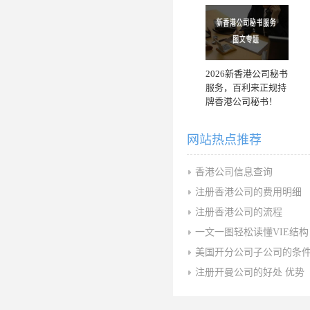
2026新香港公司秘书
服务，百利来正规持
牌香港公司秘书！
网站热点推荐
香港公司信息查询
注册香港公司的费用明细
注册香港公司的流程
一文一图轻松读懂VIE结构
美国开分公司子公司的条
注册开曼公司的好处 优势