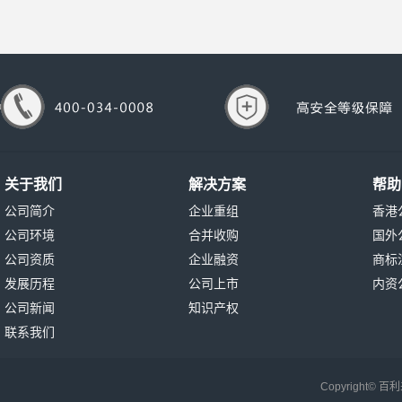
关于我们
解决方案
帮助
公司简介
企业重组
香港
公司环境
合并收购
国外
公司资质
企业融资
商标
发展历程
公司上市
内资
公司新闻
知识产权
联系我们
Copyright©
百利