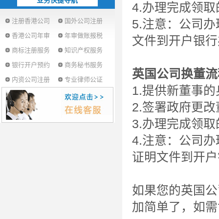
业务快捷导航
4.办理完成领
注册香港公司
国外公司注册
5.注意：公司
香港公司年审
年审做账报税
文件到开户银行
商标注册服务
知识产权服务
银行开户预约
商务秘书服务
英国公司换董流
内资公司注册
专业律师公证
1.提供新董事
2.签署政府更
3.办理完成领
4.注意：公司
证明文件到开户
如果您的英国公
加简单了，如需