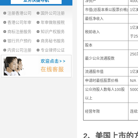
业务快捷导航
净资产
40
市值(总股本乘以股票价格)
1亿
注册香港公司
国外公司注册
最低净收入
香港公司年审
年审做账报税
1亿
商标注册服务
知识产权服务
税前收入
于2
银行开户预约
商务秘书服务
股本
内资公司注册
专业律师公证
250
最少公众流通股数
流通股市值
1亿
申请时最低股票价格
N/A
公众持股人数每人100股
500
以上
经营年限
连续
2、美国上市的