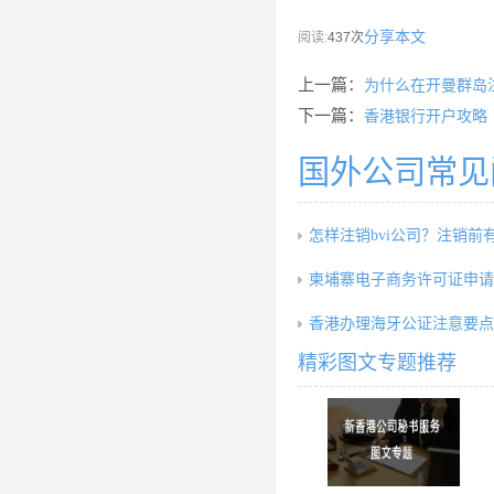
分享本文
阅读:
437次
上一篇：
为什么在开曼群岛
下一篇：
香港银行开户攻略
国外公司常见
怎样注销bvi公司？注销前
柬埔寨电子商务许可证申请
香港办理海牙公证注意要点
精彩图文专题推荐