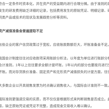
符合一定条件时资本化，并在资产的受益期内进行合理分摊。由于准则的
发生的研发费用缺乏详细的记录，包括费用发生的原始凭证、明细记录、
同类产品或技术的现状及发展趋势分析等资料。
资产减值准备金普遍提取不足
有些企业的客户信贷政策过于宽松，应收账款数额巨大，坏账准备金不足
我国会计制度往往对应收款项采用账龄分析法，以年度为单位进行账龄分
会计准则，1年以上往往要求全额计提坏账，1年以内的部分也要按月进
坏账。而对存货跌价准备、固定资产和无形资产减值损失的计提方面，往
大多数企业以开具销售发票为时点确认销售收入，与国际会计准则不一致
国际准则更强调交易的实质，而不仅仅是根据形式来判断销售是否成立。
易，缺乏原始凭证或凭证不完整，造成现金交易收入难以确认。