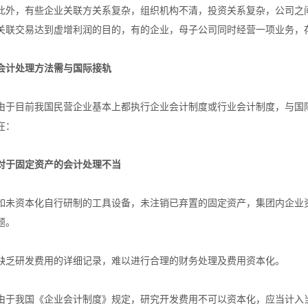
此外，有些企业关联方关系复杂，组织机构不清，投资关系复杂，公司之
关联交易达到虚增利润的目的，有的企业，母子公司同时经营一项业务，
会计处理方法需与国际接轨
由于目前我国民营企业基本上都执行企业会计制度或行业会计制度，与国
在：
对于固定资产的会计处理不当
如未资本化自行研制的工具设备，未注销已弃置的固定资产，集团内企业
题。
缺乏研发费用的详细记录，难以进行合理的财务处理及费用资本化。
由于我国《企业会计制度》规定，研究开发费用不可以资本化，应当计入