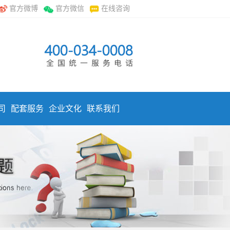
官方微博
官方微信
在线咨询
司
配套服务
企业文化
联系我们