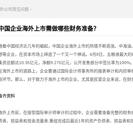
外公司常见问题
>
中国企业海外上市需做哪些财务准备？
随着中国经济近几年的崛起，中国企业海外上市的热情不断高涨。中海油
想等企业，在资本市场上缔造了一个又一个神话。4月8日，五粮液最大
集资总额达10.35亿元，净额9.275亿元，公开发售部分中签比率为100%
在海外上市的道路上，企业要通过国际会计师事务所的报表审计和内控审
些环节。那么，对于致力于海外上市的企业，尤其是民营企业来说，在财
备齐资料
海外上市前，在接受国际审计师审计的过程中，企业需要准备完整的财务
债表、损益表和现金流量表;重组完成后最近1年的资产负债表、损益表和