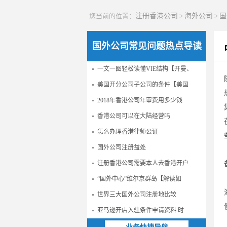
您当前的位置：
注册香港公司
>
海外公司
>
国
国外公司常见问题热点导读
一文一图轻松读懂VIE结构【开曼、
美国开分公司子公司的条件【美国
2018年香港公司年审费用多少钱
香港公司可以在大陆经营吗
怎么办理香港律师公证
国外公司注册益处
注册香港公司需要本人去香港开户
“国外中心”维尔京群岛【解读如
世界三大国外公司注册地比较
亚马逊开店入驻条件申请资料 时