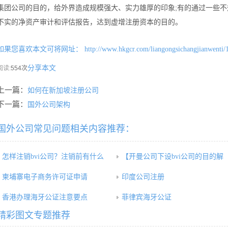
集团公司的目的，给外界造成规模强大、实力雄厚的印象;有的通过一些
不实的净资产审计和评估报告，达到虚增注册资本的目的。
如果您喜欢本文可将网址：
http://www.hkgcr.com/liangongsichangjianwenti/
分享本文
阅读:
554次
上一篇：
如何在新加坡注册公司
下一篇：
国外公司架构
国外公司常见问题相关内容推荐：
怎样注销bvi公司？注销前有什么
【开曼公司下设bvi公司的目的解
柬埔寨电子商务许可证申请
印度公司注册
香港办理海牙公证注意要点
菲律宾海牙公证
精彩图文专题推荐