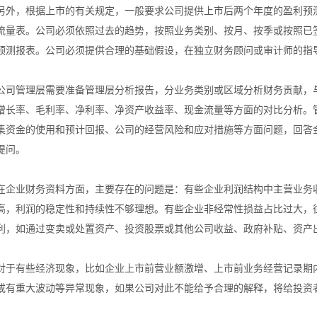
另外，根据上市的有关规定，一般要求公司提供上市后两个年度的盈利预
流量表。公司必须依照过去的趋势，按照业务类别、按月、按季或按照已
预测报表。公司必须提供合理的基础假设，在独立财务顾问或审计师的指
公司管理层需要准备管理层分析报告，分业务类别或区域分析财务贡献，
增长率、毛利率、净利率、净资产收益率、现金流量等方面的对比分析。
集资金的使用和预计回报、公司的经营风险和应对措施等方面问题，回答
提问。
在企业财务资料方面，主要存在的问题是：有些企业利润结构中主营业务
高，利润的稳定性和持续性不够理想。有些企业非经常性损益占比过大，
利，如通过变卖或处置资产、投资股票或其他公司收益、政府补贴、资产
对于有些经济现象，比如企业上市前营业额激增、上市前业务经营记录期
或有重大波动等异常现象，如果公司对此不能给予合理的解释，将给投资