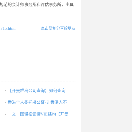
不规范的会计师事务所和评估事务所，出具
点击复制分享给朋友
1715.html
【开曼群岛公司查询】如何查询
香港个人委托书公证-让香港人不
一文一图轻松读懂VIE结构【开曼