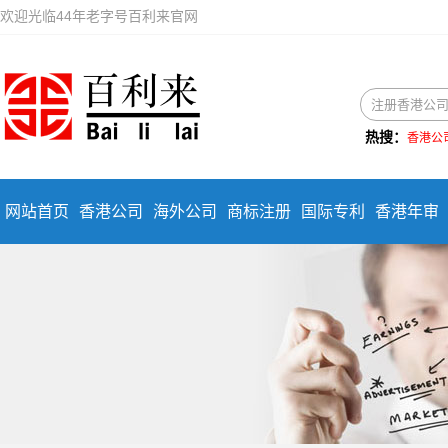
欢迎光临44年老字号百利来官网
热搜：
香港公
网站首页
香港公司
海外公司
商标注册
国际专利
香港年审