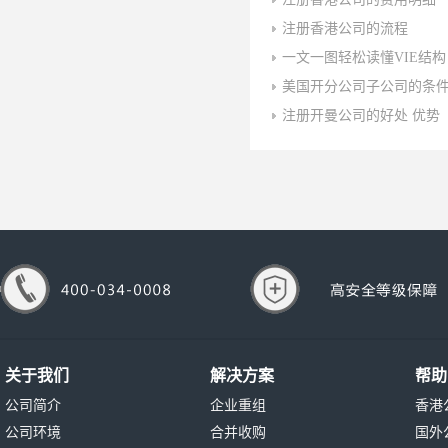
注册香港公司的流程
一文一图轻松读懂VIE结构
美国开分公司子公司的条
注册开曼公司的好处 优势
关于我们
解决方案
帮助
公司简介
企业重组
香港
公司环境
合并收购
国外