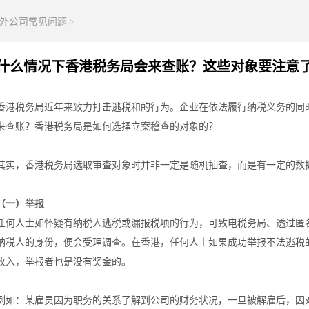
外公司常见问题
>
什么情况下香港税务局会来查账？这些对象要注意
香港税务局近年来致力打击逃税和的行为。企业在依法履行纳税义务的同
来查账？香港税务局是如何选择立案稽查的对象的？
其实，香港税务局选取审查对象时并非一定是随机抽查，而是有一定的数
（一）举报
任何人士如怀疑有纳税人逃税或漏报税项的行为，可致电税务局、透过匿
纳税人的身份，便会受理调查。在香港，任何人士如果成功举报不法逃税
收入，举报者也是没有奖金的。
例如：某雇员因为职务的关系了解到公司的财务状况，一旦被解雇后，因