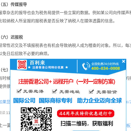
（五）传媒报导
报章杂志的报导也会为税务局提供一些立案的数据。例如某公司向传媒声
比较纳税人所呈报的报税表是否反映了纳税人在媒体透露的信息。
（六）迟报税
经常性迟交及不填报税表也有机会导致纳税人成为稽查的对象。所以，每
以免日后招致不必要的麻烦。
（七）自选对象
有时候评税主任也会自己选择稽查的对象。选择过程当中纳税人所申报的
提供很多重要的数据给税务局立案。
如果您喜欢本文可将网址：
http://www.hkgcr.com/liangongsichangjianwenti/
分享本文
阅读:
1179次
上一篇：
香港上市首次需要多少费用及每年年费列表解析【主板与创业板