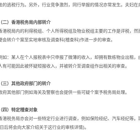
法的逃税行为。另外，行业竞争激烈，同行举报的情况亦常发生。夫妇在
（二）香港税务局内部转介
香港税局内的利得税组、个人所得税组及物业税组主要的工作是评税，然
便会转介个案至实地审核及调查科(稽查科)作进一步的审查。
例如：某人在个人报税表中只申报了微薄的收入，却拥有数栋物业出租，
人有可能因此被怀疑短报收入，并被转介至调查组作出相关的审查。
（三）其他政府部门的转介
政府其他部门例如海关及警察也会提供一些可疑个案予税务局处理。
（四）特定稽查对象
香港税务局亦会对一些特定行业进行调查，例如保险经纪、汽车经纪等。
(日后将会向大家介绍关于这行业的审核详情)。