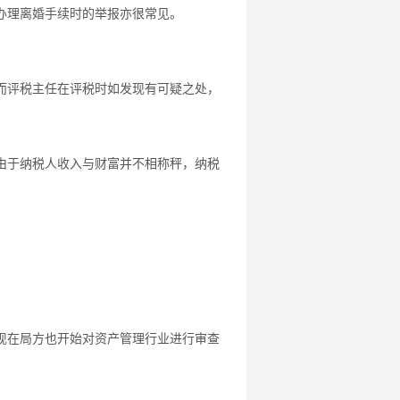
办理离婚手续时的举报亦很常见。
而评税主任在评税时如发现有可疑之处，
由于纳税人收入与财富并不相称秤，纳税
现在局方也开始对资产管理行业进行审查