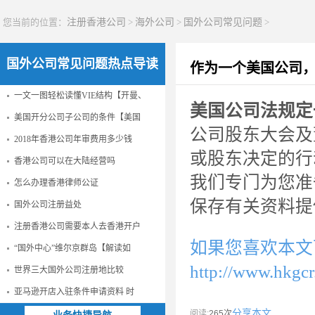
您当前的位置：
注册香港公司
>
海外公司
>
国外公司常见问题
>
国外公司常见问题热点导读
作为一个美国公司，
一文一图轻松读懂VIE结构【开曼、
美国公司法规定
美国开分公司子公司的条件【美国
公司股东大会及
2018年香港公司年审费用多少钱
或股东决定的行
香港公司可以在大陆经营吗
我们专门为您准
怎么办理香港律师公证
保存有关资料提
国外公司注册益处
注册香港公司需要本人去香港开户
如果您喜欢本文
“国外中心”维尔京群岛【解读如
http://www.hkgcr
世界三大国外公司注册地比较
亚马逊开店入驻条件申请资料 时
分享本文
阅读:
265次