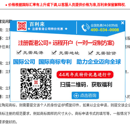
● 价格根据国际汇率有上升或下调,以客服人员提供价格为准,百利来保留解释权.
常见问题
问：
立陶宛商标注册要多少钱？
答：
立陶宛商标注册涉及官费及代理费，具体价格请联系百利来公司外国商标注册客
件往来的邮递费，不包括税项、不包括商标申请出现意外的情形处理费（例如商标答
问：
立陶宛商标查询费是多少？
答：
立陶宛商标查询是非必须的，如果要作商标查询，则要支付相应的商标查询费用
问：
立陶宛商标注册要什么条件？
答：
立陶宛商标局对申请人不设过多限制，对于申请人要求方面，只需要提交申请人
立陶宛商标，则需要提交该个人的身份证/护照复印件，如果以企业申请，则提交该企
商标注册的规范要求，例如商标图样的尺寸大小，商标申请书式的填写等，一般情况
要求做好的。