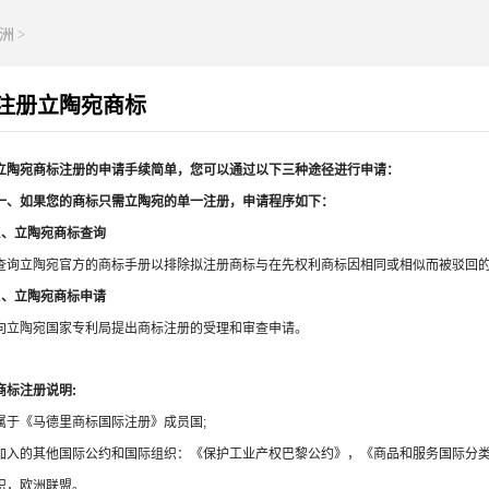
洲
>
注册立陶宛商标
立陶宛商标注册的申请手续简单，您可以通过以下三种途径进行申请：
一、如果您的商标只需立陶宛的单一注册，申请程序如下：
1、立陶宛商标查询
查询立陶宛官方的商标手册以排除拟注册商标与在先权利商标因相同或相似而被驳回
2、立陶宛商标申请
向立陶宛国家专利局提出商标注册的受理和审查申请。
商标注册说明:
属于《马德里商标国际注册》成员国;
加入的其他国际公约和国际组织：《保护工业产权巴黎公约》，《商品和服务国际分
织，欧洲联盟。