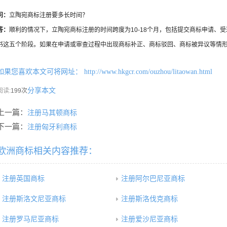
问：
立陶宛商标注册要多长时间？
答：
顺利的情况下，立陶宛商标注册的时间跨度为10-18个月，包括提交商标申请、
书这五个阶段。如果在申请或审查过程中出现商标补正、商标驳回、商标被异议等情
如果您喜欢本文可将网址：
http://www.hkgcr.com/ouzhou/litaowan.html
分享本文
阅读:
199次
上一篇：
注册马其顿商标
下一篇：
注册匈牙利商标
欧洲商标相关内容推荐：
注册英国商标
注册阿尔巴尼亚商标
注册斯洛文尼亚商标
注册斯洛伐克商标
注册罗马尼亚商标
注册爱沙尼亚商标