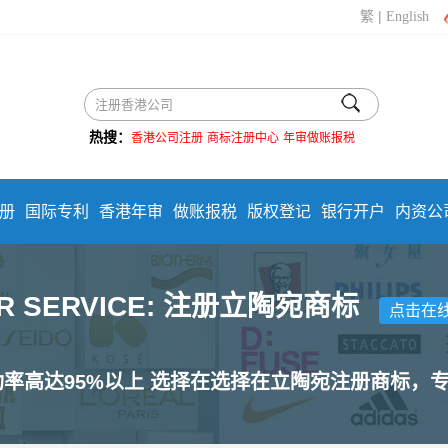
|
繁
English
热搜：
香港公司注册
商标注册中心
年审做账报税
册
国际专利
香港年审
做账报税
版权登记
银行开户
内资公
R SERVICE: 注册立陶宛商标
点击在
功率高达95%以上 选择在选择在立陶宛注册商标，