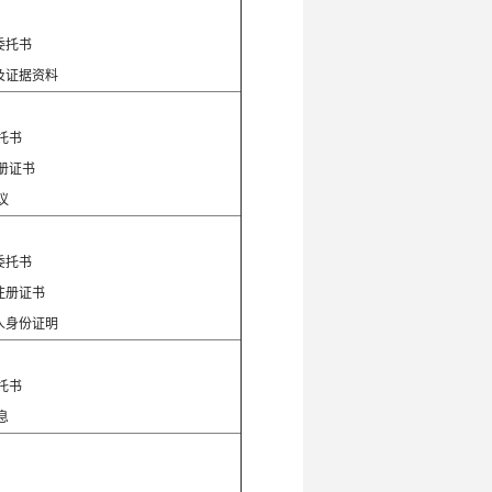
：
委托书
及证据资料
：
托书
册证书
议
：
委托书
注册证书
人身份证明
：
托书
息