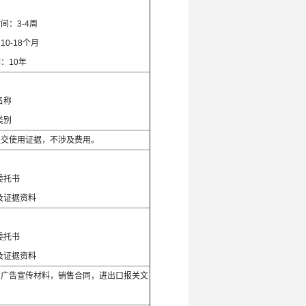
间：3-4周
0-18个月
：10年
：
名称
类别
提交使用证据，不涉及费用。
：
委托书
及证据资料
：
委托书
及证据资料
，广告宣传材料，销售合同，进出口报关文