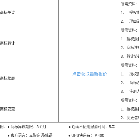
所需资料
商标争议
1． 授权
2． 理由
所需资料
1．授权委
商标转让
2．商标注
3．转让协
所需资料
点击获取最新报价
1． 授权
商标续展
2． 商标
3． 注册
所需资料
商标变更
1．授权委
2．变更信
附：● 商标异议期限：3个月 ● 连续不使用撤消时间：5年
● 官方语言：立陶宛语/俄语 ● UPS快递费：￥400