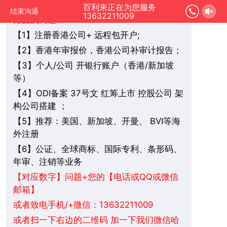
您好，我是在线人工客服，您是想要了解哪
百利来正在为您服务
结束沟通
13632211009
方面的问题：
1】注册香港公司+ 远程包开户;
【
2】香港年审报价，香港公司补审计报告；
【
3】个人/公司 开银行账户（香港/新加坡
【
等）
4】ODI备案 37号文 红筹上市 控股公司 架
【
构公司搭建 ；
5】推荐：美国、新加坡、
BVI
等海
【
开曼、
外注册
6】公证、全球商标、国际专利、条形码、
【
年审、注销等业务
+您的【电话或QQ或微信
【对应数字】问题
邮箱】
或者致电手机/+微信：13632211009
或者扫一下右边的二维码 加一下我们微信哈