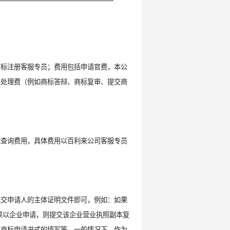
商标注册客服专员；费用包括申请官费，本公
形处理费（例如商标答辩、商标复审、提交商
标查询费用，具体费用以百利来公司客服专员
提交申请人的主体证明文件即可，例如：如果
果以企业申请，则提交该企业营业执照副本复
，商标申请书式的填写等，一般情况下，作为