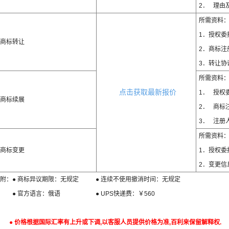
2． 理由
所需资料
1．授权委
商标转让
2．商标注
3．转让协
所需资料
点击获取最新报价
1． 授权
商标续展
2． 商标
3． 注册
所需资料
商标变更
1．授权委
2．变更信
附：● 商标异议期限：无规定 ● 连续不使用撤消时间：无规定
● 官方语言：俄语 ● UPS快递费：￥560
● 价格根据国际汇率有上升或下调,以客服人员提供价格为准,百利来保留解释权.