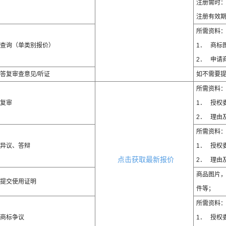
注册需时：
注册有效期
所需资料
查询（单类别报价）
1． 商标
2． 申请
答复审查意见/听证
如不需要
所需资料
复审
1． 授权
2． 理由
所需资料
异议、答辩
1． 授权
点击获取最新报价
2． 理由
商品图片
提交使用证明
件等；
所需资料
商标争议
1． 授权