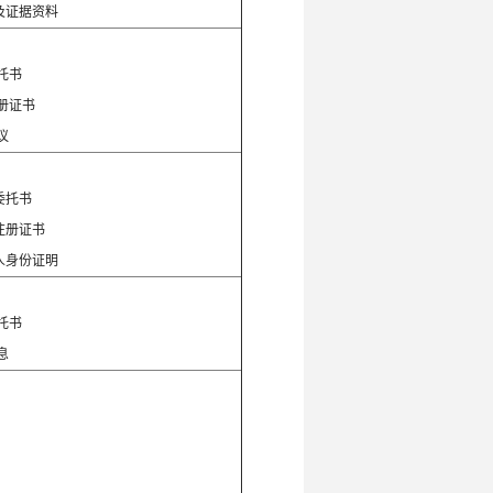
及证据资料
：
托书
册证书
议
：
委托书
注册证书
人身份证明
：
托书
息