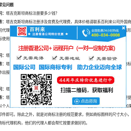
常见问题
问：
塔吉克斯坦商标注册要多少钱？
答：
塔吉克斯坦商标注册涉及官费及代理费，具体价格请联系百利来公司外国
司代理费以及文件往来的邮递费，不包括税项、不包括商标申请出现意外的情
标使用证明等）。
问：
塔吉克斯坦商标查询费是多少？
答：
塔吉克斯坦商标查询是非必须的，如果要作商标查询，则要支付相应的商
作出报价为准。
问：
塔吉克斯坦商标注册要什么条件？
答：
塔吉克斯坦商标局对申请人不设过多限制，对于申请人要求方面，只需要
以个人名义申请塔吉克斯坦商标，则需要提交该个人的身份证/护照复印件，如
印件即可。除此之外，就是对商标注册的规范要求，例如商标图样的尺寸大小
商标代理机构，他们的代理人都会帮忙按要求做好的。