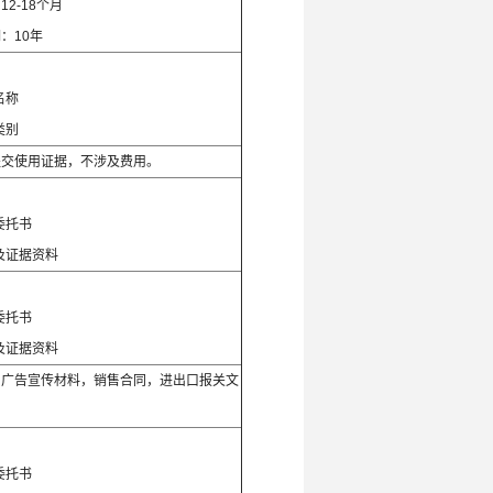
2-18个月
：10年
：
名称
类别
提交使用证据，不涉及费用。
：
委托书
及证据资料
：
委托书
及证据资料
，广告宣传材料，销售合同，进出口报关文
：
委托书