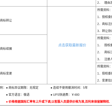
2． 理由
所需资料
1．授权委
商标转让
2．商标注
3．转让协
所需资料
点击获取最新报价
1． 授权
商标续展
2． 商标
3． 注册
所需资料
商标变更
1．授权委
2．变更信
附：● 商标异议期限：无规定 ● 连续不使用撤消时间：5年
● 官方语言：俄语 ● UPS快递费：￥480
● 价格根据国际汇率有上升或下调,以客服人员提供价格为准,百利来保留解释权.