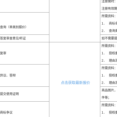
注册需时：1
注册有效期
所需资料
1． 商标
查询（单类别报价）
2． 查询
答复审查意见/听证
如不需要
所需资料
复审
1． 授权
2． 理由
所需资料
异议、答辩
1． 授权
点击获取最新报价
2． 理由
商品图片
提交使用证明
件等；
所需资料
商标争议
1． 授权