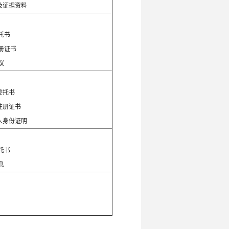
及证据资料
：
托书
册证书
议
：
委托书
注册证书
人身份证明
：
托书
息