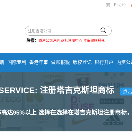
|
繁
English
热搜：
香港公司注册
商标注册中心
年审做账报税
册
国际专利
香港年审
做账报税
版权登记
银行开户
内资公
 SERVICE: 注册塔吉克斯坦商标
点
率高达95%以上 选择在选择在塔吉克斯坦注册商标