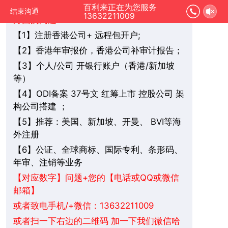
您好，我是在线人工客服，您是想要了解哪
百利来正在为您服务
结束沟通
13632211009
方面的问题：
1】注册香港公司+ 远程包开户;
【
2】香港年审报价，香港公司补审计报告；
【
3】个人/公司 开银行账户（香港/新加坡
【
等）
4】ODI备案 37号文 红筹上市 控股公司 架
【
构公司搭建 ；
5】推荐：美国、新加坡、
BVI
等海
【
开曼、
外注册
6】公证、全球商标、国际专利、条形码、
【
年审、注销等业务
+您的【电话或QQ或微信
【对应数字】问题
邮箱】
或者致电手机/+微信：13632211009
或者扫一下右边的二维码 加一下我们微信哈