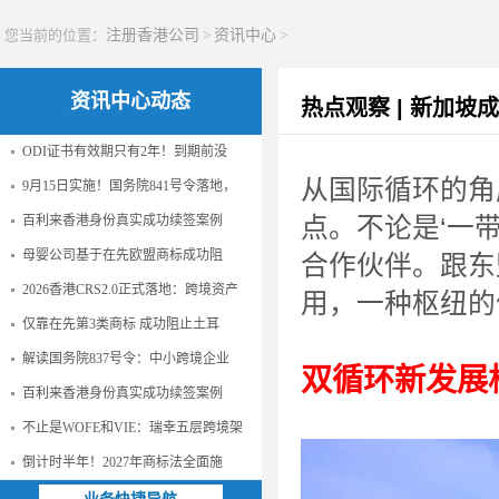
您当前的位置：
注册香港公司
>
资讯中心
>
资讯中心动态
热点观察 | 新加
ODI证书有效期只有2年！到期前没
从国际循环的角
9月15日实施！国务院841号令落地，
百利来香港身份真实成功续签案例
点。不论是‘一
母婴公司基于在先欧盟商标成功阻
合作伙伴。跟东
2026香港CRS2.0正式落地：跨境资产
用，一种枢纽的
仅靠在先第3类商标 成功阻止土耳
解读国务院837号令：中小跨境企业
双循环新发展
百利来香港身份真实成功续签案例
不止是WOFE和VIE：瑞幸五层跨境架
倒计时半年！2027年商标法全面施