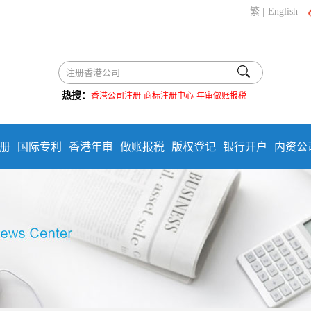
|
繁
English
热搜：
香港公司注册
商标注册中心
年审做账报税
册
国际专利
香港年审
做账报税
版权登记
银行开户
内资公