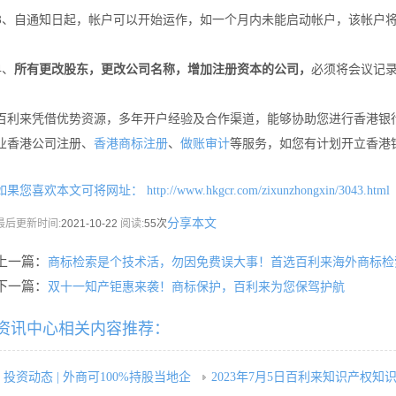
3、自通知日起，帐户可以开始运作，如一个月内未能启动帐户，该帐户
4、
所有更改股东，更改公司名称，增加注册资本的公司，
必须将会议记
百利来凭借优势资源，多年开户经验及合作渠道，能够协助您进行香港银
业香港公司注册、
、
等服务，如您有计划开立香港
香港商标注册
做账审计
如果您喜欢本文可将网址：
http://www.hkgcr.com/zixunzhongxin/3043.html
分享本文
最后更新时间:
2021-10-22
阅读:
55次
上一篇：
商标检索是个技术活，勿因免费误大事！首选百利来海外商标检
下一篇：
双十一知产钜惠来袭！商标保护，百利来为您保驾护航
资讯中心相关内容推荐：
投资动态 | 外商可100%持股当地企
2023年7月5日百利来知识产权知