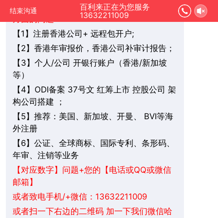
您好，我是在线人工客服，您是想要了解哪
百利来正在为您服务
结束沟通
13632211009
方面的问题：
1】注册香港公司+ 远程包开户;
【
2】香港年审报价，香港公司补审计报告；
【
3】个人/公司 开银行账户（香港/新加坡
【
等）
4】ODI备案 37号文 红筹上市 控股公司 架
【
构公司搭建 ；
5】推荐：美国、新加坡、
BVI
等海
【
开曼、
外注册
6】公证、全球商标、国际专利、条形码、
【
年审、注销等业务
+您的【电话或QQ或微信
【对应数字】问题
邮箱】
或者致电手机/+微信：13632211009
或者扫一下右边的二维码 加一下我们微信哈