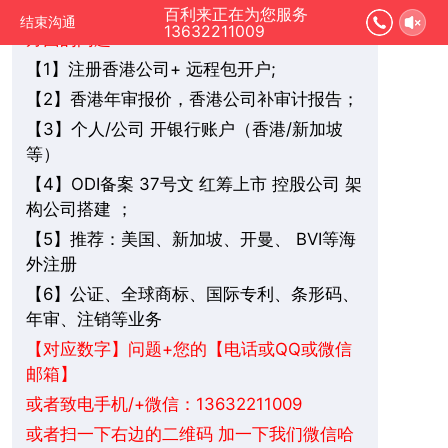
您好，我是在线人工客服，您是想要了解哪
百利来正在为您服务
结束沟通
13632211009
方面的问题：
1】注册香港公司+ 远程包开户;
【
2】香港年审报价，香港公司补审计报告；
【
3】个人/公司 开银行账户（香港/新加坡
【
等）
4】ODI备案 37号文 红筹上市 控股公司 架
【
构公司搭建 ；
5】推荐：美国、新加坡、
BVI
等海
【
开曼、
外注册
6】公证、全球商标、国际专利、条形码、
【
年审、注销等业务
+您的【电话或QQ或微信
【对应数字】问题
邮箱】
或者致电手机/+微信：13632211009
或者扫一下右边的二维码 加一下我们微信哈