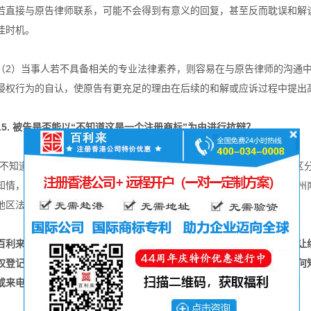
若直接与原告律师联系，可能不会得到有意义的回复，甚至反而耽误和解谈
佳时机。
（2）当事人若不具备相关的专业法律素养，则容易在与原告律师的沟通
侵权行为的自认，使原告有更充足的理由在后续的和解或应诉过程中提出
15. 被告是否能以“不知道这是一个注册商标”为由进行抗辩？
“不知道这是一个注册商标”不能作为有效答辩的理由。故意与非故意的区
知情，也不能因此免去侵权责任。伊利诺伊州北区联邦法院、佛罗里达州
地区法院等法院均采用该观点来审理案件。
百利来提供国际知识产权服务，专业致力于
、商标变更转让
全球商标注册
权登记、国际专利等配套服务，因为专业，所以值得您信赖。如您有任何
或来电咨询，您将获得一套免费但有价值的解决方案！