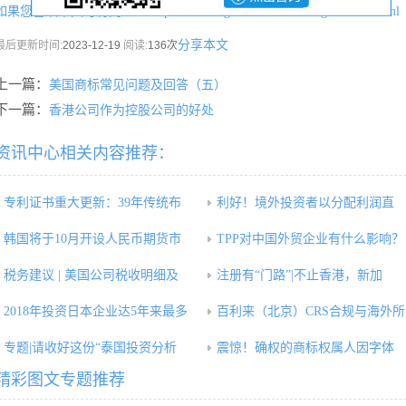
如果您喜欢本文可将网址：
http://www.hkgcr.com/zixunzhongxin/3961.html
分享本文
最后更新时间:
2023-12-19
阅读:
136次
上一篇：
美国商标常见问题及回答（五）
下一篇：
香港公司作为控股公司的好处
资讯中心相关内容推荐：
专利证书重大更新：39年传统布
利好！境外投资者以分配利润直
韩国将于10月开设人民币期货市
TPP对中国外贸企业有什么影响？
税务建议 | 美国公司税收明细及
注册有“门路”|不止香港，新加
2018年投资日本企业达5年来最多
百利来（北京）CRS合规与海外所
专题|请收好这份“泰国投资分析
震惊！确权的商标权属人因字体
精彩图文专题推荐