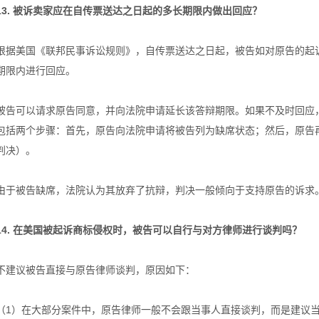
13. 被诉卖家应在自传票送达之日起的多长期限内做出回应？
根据美国《联邦民事诉讼规则》，自传票送达之日起，被告如对原告的起诉
期限内进行回应。
被告可以请求原告同意，并向法院申请延长该答辩期限。如果不及时回应
包括两个步骤：首先，原告向法院申请将被告列为缺席状态；然后，原告
判决）。
由于被告缺席，法院认为其放弃了抗辩，判决一般倾向于支持原告的诉求
14. 在美国被起诉商标侵权时，被告可以自行与对方律师进行谈判吗？
不建议被告直接与原告律师谈判，原因如下：
（1）在大部分案件中，原告律师一般不会跟当事人直接谈判，而是建议