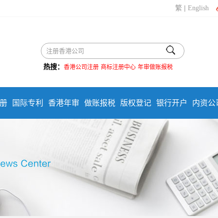
|
繁
English
热搜：
香港公司注册
商标注册中心
年审做账报税
册
国际专利
香港年审
做账报税
版权登记
银行开户
内资公