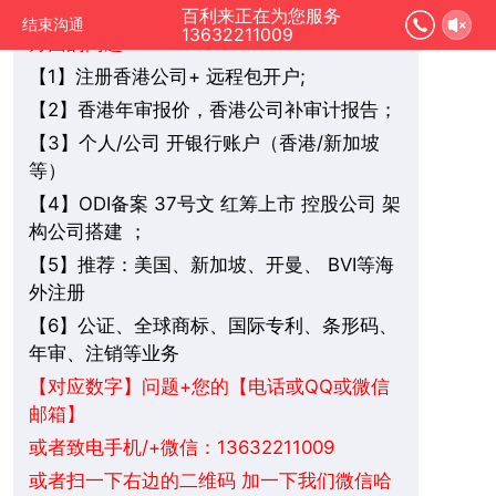
您好，我是在线人工客服，您是想要了解哪
百利来正在为您服务
结束沟通
13632211009
方面的问题：
1】注册香港公司+ 远程包开户;
【
2】香港年审报价，香港公司补审计报告；
【
3】个人/公司 开银行账户（香港/新加坡
【
等）
4】ODI备案 37号文 红筹上市 控股公司 架
【
构公司搭建 ；
5】推荐：美国、新加坡、
BVI
等海
【
开曼、
外注册
6】公证、全球商标、国际专利、条形码、
【
年审、注销等业务
+您的【电话或QQ或微信
【对应数字】问题
邮箱】
或者致电手机/+微信：13632211009
或者扫一下右边的二维码 加一下我们微信哈