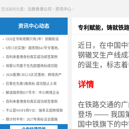
您当前的位置：
注册香港公司
>
资讯中心
>
资讯中心动态
专利赋能，铸就铁路
ODI证书有效期只有2年！到期前没
近日，在中国中
9月15日实施！国务院841号令落地，
钢辙叉生产线成
百利来香港身份真实成功续签案例
的诞生，标志着
母婴公司基于在先欧盟商标成功阻
2026香港CRS2.0正式落地：跨境资产
详情
仅靠在先第3类商标 成功阻止土耳
解读国务院837号令：中小跨境企业
百利来香港身份真实成功续签案例
在铁路交通的广
不止是WOFE和VIE：瑞幸五层跨境架
登场 —— 我
倒计时半年！2027年商标法全面施
国中铁旗下的中