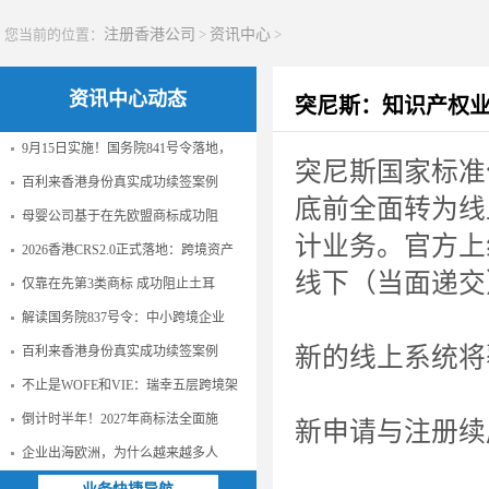
您当前的位置：
注册香港公司
>
资讯中心
>
资讯中心动态
突尼斯：知识产权业
9月15日实施！国务院841号令落地，
突尼斯国家标准化
百利来香港身份真实成功续签案例
底前全面转为线
母婴公司基于在先欧盟商标成功阻
计业务。官方上
2026香港CRS2.0正式落地：跨境资产
线下（当面递交
仅靠在先第3类商标 成功阻止土耳
解读国务院837号令：中小跨境企业
新的线上系统将
百利来香港身份真实成功续签案例
不止是WOFE和VIE：瑞幸五层跨境架
倒计时半年！2027年商标法全面施
新申请与注册续
企业出海欧洲，为什么越来越多人