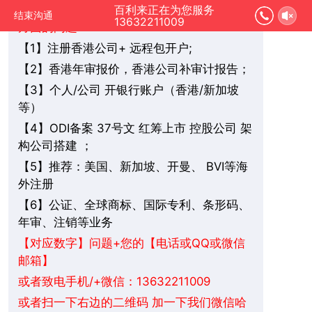
您好，我是在线人工客服，您是想要了解哪
百利来正在为您服务
结束沟通
13632211009
方面的问题：
1】注册香港公司+ 远程包开户;
【
2】香港年审报价，香港公司补审计报告；
【
3】个人/公司 开银行账户（香港/新加坡
【
等）
4】ODI备案 37号文 红筹上市 控股公司 架
【
构公司搭建 ；
5】推荐：美国、新加坡、
BVI
等海
【
开曼、
外注册
6】公证、全球商标、国际专利、条形码、
【
年审、注销等业务
+您的【电话或QQ或微信
【对应数字】问题
邮箱】
或者致电手机/+微信：13632211009
或者扫一下右边的二维码 加一下我们微信哈