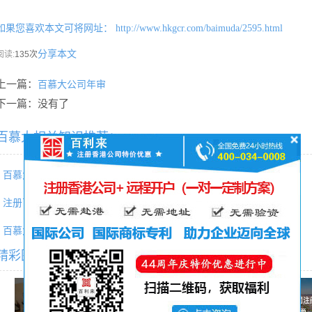
如果您喜欢本文可将网址：
http://www.hkgcr.com/baimuda/2595.html
分享本文
阅读:
135次
上一篇：
百慕大公司年审
下一篇：没有了
百慕大相关知识推荐：
百慕大公司查册
注册百慕大公司的流程
注册百慕大公司的时间
注册百慕大公司的好处 优势
百慕大公司年审
注册百慕大公司的常见问题
精彩图文专题推荐