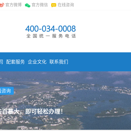
官方微博
官方微信
在线咨询
司
配套服务
企业文化
联系我们
线咨询
去百慕大，即可轻松办理！