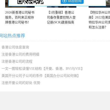
2026新香港公司秘书
【3月重磅】香港公
【特拉华州公
服务，百利来正规持
司备存重要控制人登
册】2022在美
牌香港公司秘书！
记册(SCR)建册指南
特拉华州公司
和怎么注册？
网站热点推荐
香港公司信息查询
注册香港公司的费用明细
注册香港公司的流程
一文一图轻松读懂VIE结构【开曼、香港、BVI与VIE】
美国开分公司子公司的条件【美国办分公司如何做】
注册开曼公司的好处 优势