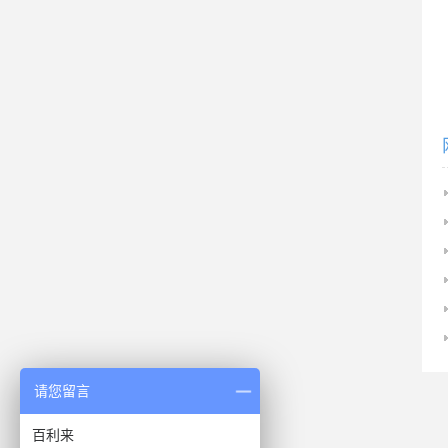
请您留言
百利来