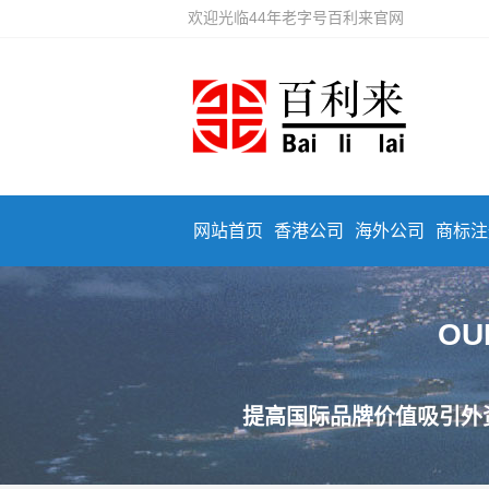
欢迎光临44年老字号百利来官网
网站首页
香港公司
海外公司
商标注
OU
提高国际品牌价值吸引外