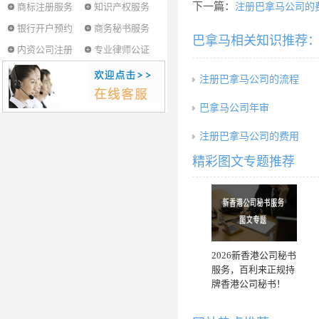
下一篇：
商标注册服务
知识产权服务
注册巴拿马公司的
银行开户预约
商务秘书服务
巴拿马相关知识推荐
内资公司注册
专业律师公证
注册巴拿马公司的流程
巴拿马公司年审
注册巴拿马公司的费用
精彩图文专题推荐
2026新香港公司秘书
服务，百利来正规持
牌香港公司秘书！