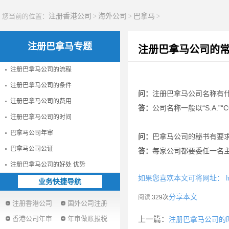
您当前的位置：
注册香港公司
>
海外公司
>
巴拿马
>
注册巴拿马专题
注册巴拿马公司的
注册巴拿马公司的流程
注册巴拿马公司的条件
问：
注册巴拿马公司名称有
注册巴拿马公司的费用
答：
公司名称一般以“S.A.”“COR
注册巴拿马公司的时间
巴拿马公司年审
问：
巴拿马公司的秘书有要
巴拿马公司公证
答：
每家公司都要委任一名主席(P
注册巴拿马公司的好处 优势
如果您喜欢本文可将网址：
h
业务快捷导航
分享本文
阅读:
329次
注册香港公司
国外公司注册
香港公司年审
年审做账报税
上一篇：
注册巴拿马公司的