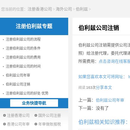
您当前的位置：
注册香港公司
>
海外公司
>
伯利兹
>
注册伯利兹专题
伯利兹公司注销
注册伯利兹公司的流程
伯利兹公司注销需提供公司
注册伯利兹公司的条件
照）给注册代理，委托代理
注册伯利兹公司的费用
所需费用：
点击咨询在线客
注册伯利兹公司的时间
伯利兹公司年审
如果您喜欢本文可将网址：
h
伯利兹公司注销
分享本文
阅读:
163次
注册伯利兹公司的好处 优势
上一篇：
伯利兹公司年审
业务快捷导航
下一篇：没有了
注册香港公司
国外公司注册
伯利兹相关知识推荐
香港公司年审
年审做账报税