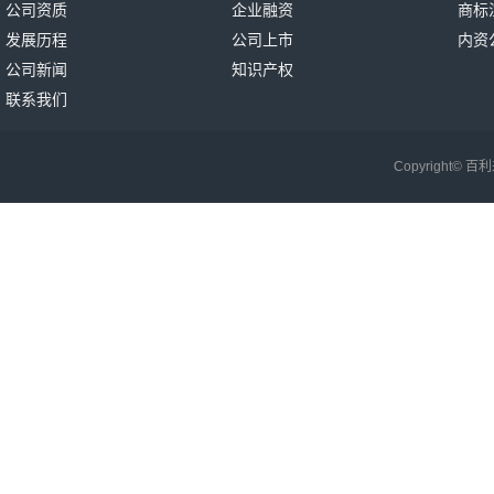
公司资质
企业融资
商标
发展历程
公司上市
内资
公司新闻
知识产权
联系我们
Copyright©
百利