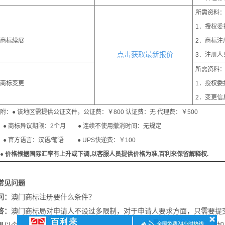
所需资料
1．授权委
商标续展
2．商标注
点击获取最新报价
3．注册人
所需资料
商标变更
1．授权委
2．变更信
附：● 该地区需提供公证文件，公证费：￥800 认证费：无 代理费：￥500
● 商标异议期限：2个月 ● 连续不使用撤消时间：无规定
● 官方语言：汉语/葡语 ● UPS快递费：￥100
●
价格根据国际汇率有上升或下调,以客服人员提供价格为准,百利来保留解释权.
常见问题
问：
澳门商标注册要什么条件？
答：
澳门商标局对申请人不设过多限制，对于申请人要求方面，只需要提