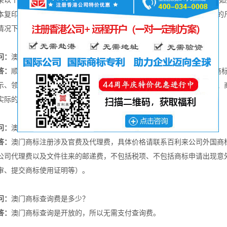
果以个人名义申请澳门商标，则需要提交该个人的身份证/护照复印件，
本复印件即可。除此之外，就是对商标注册的规范要求，例如商标图样的
情况下，作为商标代理机构，他们的代理人都会帮忙按要求做好的。
问：
澳门商标注册要多长时间？
答：
顺利的情况下，澳门商标注册的时间跨度为10-12个月，包括提交
示、领取商标证书这五个阶段。如果在申请或审查过程中出现商标补正、
实际的处理而出现相应的时间流程。
问：
澳门商标注册要多少钱？
答：
澳门商标注册涉及官费及代理费，具体价格请联系百利来公司外国商
公司代理费以及文件往来的邮递费，不包括税项、不包括商标申请出现意
审、提交商标使用证明等）。
问：
澳门商标查询费是多少？
答：
澳门商标查询是开放的，所以无需支付查询费。