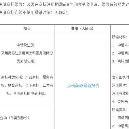
注册商标续展：必须在商标注册期满前6个月内提出申请，续展有效期为7
注册商标连续不使用撤销时间：无规定。
项目
费用（人民币）
所需材料
申请及注册：
1．申请人
采用商标注册用商品和服务国际分
2．申请商
类尼斯协定。
3．商标图
商标种类包括：产品商标，服务商
官方回执时
标，联合商标，证明商标，立体商
点击获取最新报价
注册需时：1
标，音响商标的申请注册。
注册有效期
4．委托书
所需资料
查询（单类别报价）
1．商标图
2．申请商