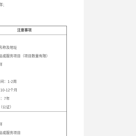
年;
注意事项
：
名称及地址
品或服务项目（项目数量有限）
样
间：1-2周
0-12个月
：7年
（公证）
：
样
品或服务项目