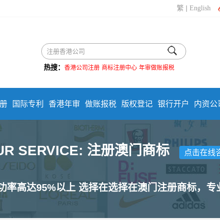
|
繁
English
热搜：
香港公司注册
商标注册中心
年审做账报税
册
国际专利
香港年审
做账报税
版权登记
银行开户
内资公
UR SERVICE: 注册澳门商标
点击在线
功率高达95%以上 选择在选择在澳门注册商标，