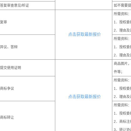
答复审查意见/听证
如不需要
所需资料
复审
1．授权委
2．理由及
点击获取最新报价
所需资料
异议、答辩
1．授权委
2．理由及
商品图片
提交使用证明
件等；
所需资料
商标争议
1．授权委
点击获取最新报价
2．理由及
所需资料
1．授权委
商标转让
2．商标注
3．转让协