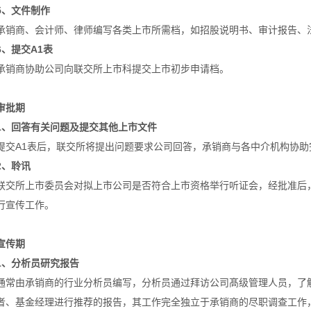
5、文件制作
承销商、会计师、律师编写各类上市所需档，如招股说明书、审计报告、
6、提交A1表
承销商协助公司向联交所上市科提交上市初步申请档。
审批期
1、回答有关问题及提交其他上市文件
提交A1表后，联交所将提出问题要求公司回答，承销商与各中介机构协助
2、聆讯
联交所上市委员会对拟上市公司是否符合上市资格举行听证会，经批准后
行宣传工作。
宣传期
1、分析员研究报告
通常由承销商的行业分析员编写，分析员通过拜访公司髙级管理人员，了
者、基金经理进行推荐的报告，其工作完全独立于承销商的尽职调查工作