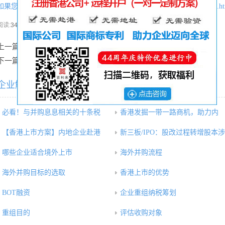
如果您喜欢本文可将网址：
http://www.hkgcr.com/gognsishangshi/chengxu.h
分享本文
阅读:
341次
上一篇：
创业板上市基本要求
下一篇：
哪些企业适合境外上市
企业解决方案相关内容推荐：
必看！与并购息息相关的十条税
香港发掘一带一路商机，助力内
【香港上市方案】内地企业赴港
新三板/IPO：股改过程转增股本涉
哪些企业适合境外上市
海外并购流程
海外并购目标的选取
香港上市的优势
BOT融资
企业重组纳税筹划
重组目的
评估收购对象