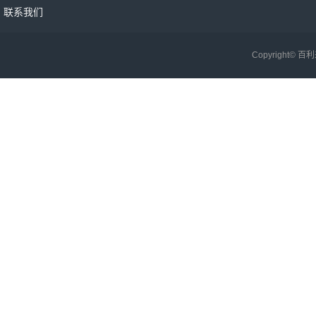
联系我们
Copyright©
百利