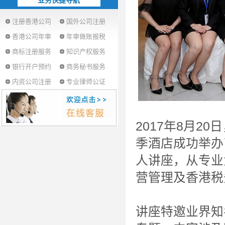
业务快捷导航
注册香港公司
国外公司注册
香港公司年审
年审做账报税
商标注册服务
知识产权服务
银行开户预约
商务秘书服务
内资公司注册
专业律师公证
2017年8月
季酒店成功举办
人讲座，从专业
营管理及香港税
讲座特邀业界知