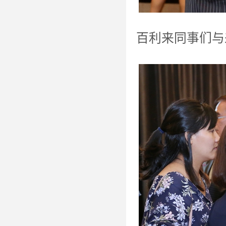
百利来同事们与