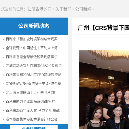
您当前的位置：
注册香港公司
>
关于我们
>
公司新闻
>
公司新闻动态
广州【CRS背景下
百利来《新加坡跨境架构与合规实
全球视野・中国韧性｜百利来上海
百利来香港全球最低税新规解读讲
四城联动收官！百利来CRS2.0专题讲
百利来亮相2026北京CBD跨境投资论
ODI备案实操+香港身份申请+港企税
北上深三城联动｜百利来《从CR
百利来助力企业出海系列讲座-广
百利来2025年度大赏-马力全开 赢战
我司高层集体参加香港会计师公会