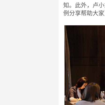
知。此外，卢小
例分享帮助大家