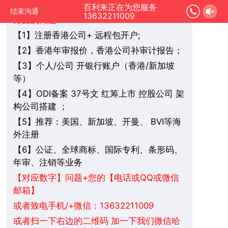
您好，我是在线人工客服，您是想要了解哪
百利来正在为您服务
结束沟通
13632211009
方面的问题：
1】注册香港公司+ 远程包开户;
【
2】香港年审报价，香港公司补审计报告；
【
3】个人/公司 开银行账户（香港/新加坡
【
等）
4】ODI备案 37号文 红筹上市 控股公司 架
【
构公司搭建 ；
5】推荐：美国、新加坡、
BVI
等海
【
开曼、
外注册
6】公证、全球商标、国际专利、条形码、
【
年审、注销等业务
+您的【电话或QQ或微信
【对应数字】问题
邮箱】
或者致电手机/+微信：13632211009
或者扫一下右边的二维码 加一下我们微信哈