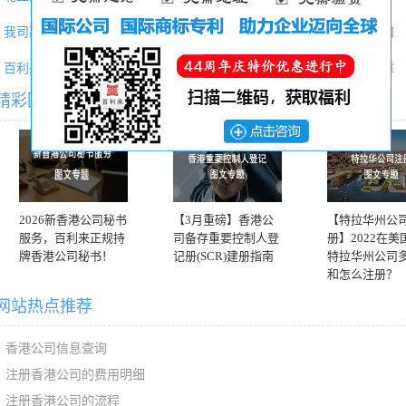
我司高层集体参加香港会计师公
「挥杆致远洞见非凡」百利来和
百利来2024年度大赏-灵蛇聚力 共
深圳百利来乔迁之喜—共启新章
精彩图文专题推荐
2026新香港公司秘书
【3月重磅】香港公
【特拉华州公
服务，百利来正规持
司备存重要控制人登
册】2022在美
牌香港公司秘书！
记册(SCR)建册指南
特拉华州公司
和怎么注册？
网站热点推荐
香港公司信息查询
注册香港公司的费用明细
注册香港公司的流程