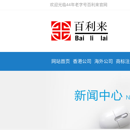
欢迎光临44年老字号百利来官网
网站首页
香港公司
海外公司
商标注