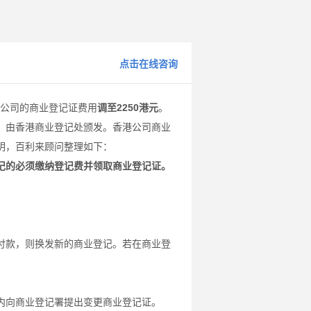
点击在线咨询
公司的商业登记证费用
调至2250港元
。
，由香港商业登记处颁发。香港公司商业
明，百利来顾问整理如下：
记的必须缴纳登记费并领取商业登记证。
付款，则换发新的商业登记。若在商业登
内向商业登记署提出变更商业登记证。