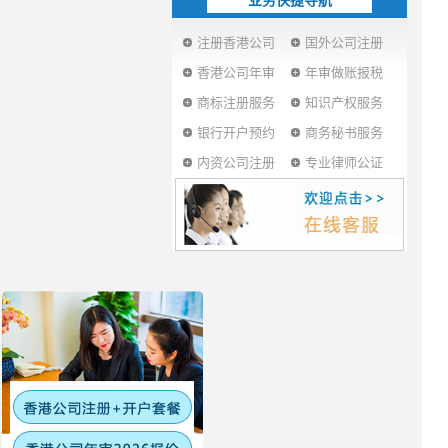
业务快捷导航
注册香港公司
国外公司注册
香港公司年审
年审做账报税
商标注册服务
知识产权服务
银行开户预约
商务秘书服务
内资公司注册
专业律师公证