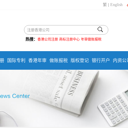
|
繁
English
热搜：
香港公司注册
商标注册中心
年审做账报税
册
国际专利
香港年审
做账报税
版权登记
银行开户
内资公