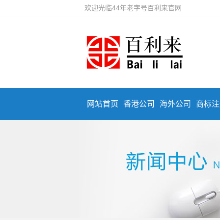
欢迎光临44年老字号百利来官网
网站首页
香港公司
海外公司
商标注