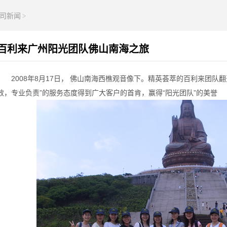
司新闻
>
百利来广州阳光团队佛山南海之旅
2008年8月17日， 佛山南海西樵观音像下。精英荟萃的百利来团队
效，专业负责”的服务态度得到广大客户的首肯，赢得“阳光团队”的美誉