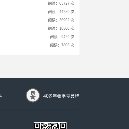
阅读：63727 次
阅读：44289 次
阅读：36962 次
阅读：18508 次
阅读：9429 次
阅读：7803 次