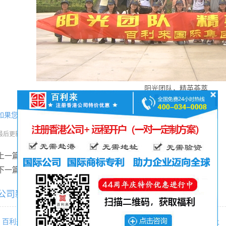
阳光团队，精英荟萃
如果您喜欢本文可将网址：
http://www.hkgcr.com/gongsixinwen/602.html
分享本文
最后更新时间:
2008-08-18
阅读:
402次
上一篇：
新开端：百利来广州公司开启成立仪式
下一篇：
关爱员工，我们与百利来一同成长！
公司新闻相关内容推荐：
百利来《新加坡跨境架构与合规
全球视野・中国韧性｜百利来上