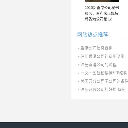
2026新香港公司秘书
服务，百利来正规持
牌香港公司秘书！
网站热点推荐
香港公司信息查询
注册香港公司的费用明细
注册香港公司的流程
一文一图轻松读懂VIE结构
美国开分公司子公司的条
注册开曼公司的好处 优势