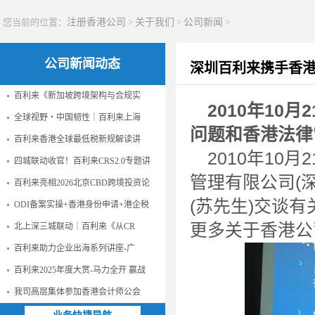
您当前的位置：
注册香港公司
>
关于我们
>
公司新闻
>
公司新闻动态
深圳百利来携手香
百利来《新加坡跨境架构与合规实
2010年10
全球视野・中国韧性｜百利来上海
问题和香港法律
百利来香港全球最低税新规解读讲
2010年10
四城联动收官！百利来CRS2.0专题讲
管理有限公司(
百利来亮相2026北京CBD跨境投资论
(苏先生)交谈
ODI备案实操+香港身份申请+港企税
更多关于香港公
北上深三城联动｜百利来《从CR
百利来助力企业出海系列讲座-广
百利来2025年度大赏-马力全开 赢战
我司高层集体参加香港会计师公会