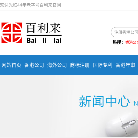
欢迎光临44年老字号百利来官网
热搜：
香港公
网站首页
香港公司
海外公司
商标注册
国际专利
香港年审