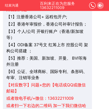
您好，我是在线人工客服，您是想要了解哪
百利来正在为您服务
结束沟通
13632211009
方面的问题：
1】注册香港公司+ 远程包开户;
【
2】香港年审报价，香港公司补审计报告；
【
3】个人/公司 开银行账户（香港/新加坡
【
等）
4】ODI备案 37号文 红筹上市 控股公司 架
【
构公司搭建 ；
5】推荐：美国、新加坡、
BVI
等海
【
开曼、
外注册
6】公证、全球商标、国际专利、条形码、
【
年审、注销等业务
+您的【电话或QQ或微信
【对应数字】问题
邮箱】
或者致电手机/+微信：13632211009
或者扫一下右边的二维码 加一下我们微信哈