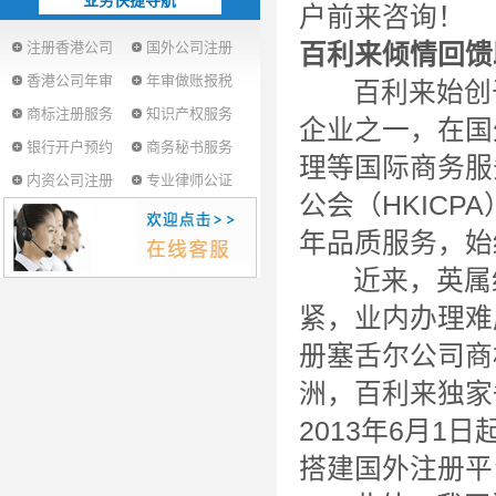
业务快捷导航
户前来咨询！
注册香港公司
国外公司注册
百利来倾情回馈
香港公司年审
年审做账报税
百利来始创于1
商标注册服务
知识产权服务
企业之一，在国
银行开户预约
商务秘书服务
理等国际商务服
内资公司注册
专业律师公证
公会（HKIC
年品质服务，始
近来，英属维
紧，业内办理难
册塞舌尔公司商
洲，百利来独家
2013年6月1
搭建国外注册平