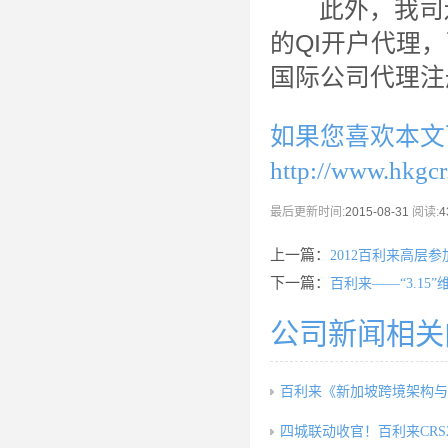
此外，我司还
的QI开户代理
国际公司代理注
如果您喜欢本文
http://www.hkgc
最后更新时间:
2015-08-31
阅读:
4
上一篇：
2012百利来高层
下一篇：
百利来——“3.1
公司新闻相关
百利来《新加坡跨境架构与
四城联动收官！百利来CRS2