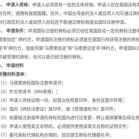
1、 申请人资格：
申请人必须具有一定的主体资格。申请人应在我国设有
有住所；或拥有我国国籍。另外，中国台湾省的法人或自然人均可通过商
别行政区的法人或自然人目前还不能通过商标局提出国际注册申请。
2、 申请条件：
申请国际注册的商标必须已经在我国启动一定的商标注册申
德里协定” 缔约方，申请国际注册的商标必须是在我国已经获得注册的商
定书”缔约方，或是同属“马德里协定”和“马德里议定书”缔约方，申请国
并被受理的商标，也可以是已经注册的商标。
3、 申请材料
所需材料清单：
（1）马德里商标国际注册申请书；
（2）外文申请书（MM表格）；
（3）申请人资格证明一份，如营业执照复印件、身份证复印件等；
（4）国内《商标注册证》复印件，或《受理通知书》复印件；
（5）如基础注册或申请的商标在国内进行过变更、转让或续展等后续业
（6）申请人使用英文名称的，必须提供使用该英文名称的证明文件；
（7）委托商标代理机构办理的，还应提交商标代理委托书；