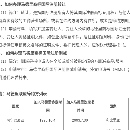
2、如何办理马德里商标国际注册转让
（1）简介：转让，是指国际注册所有人将其国际注册商标专用权让与他
有真实有效的工商营业场所，或者在缔约方境内有住所，或者是缔约方国
（2）申请材料：填写并加盖转让人、受让人公章的马德里商标国际注册
人、受让人资格证明文件，如营业执照复印件，居住证明复印件，身份证
须提供使用该英文名称的证明文件；委托代理人的，应附送代理委托书。
3、 如何办理马德里商标国际注册删减
（1）简介：删减是指申请人在全部或部分被指定缔约方删减商品/服务。
（2）申请材料：马德里商标国际注册删减申请书；外文申请书（MM6）
附送代理委托书。
附：马德里联盟缔约方列表
加入马德里协定时
加入马德里议定书
国家
国家
间
时间
阿尔巴尼亚
1995.10.4
2003.7.30
利比里亚