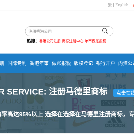
|
繁
English
热搜：
香港公司注册
商标注册中心
年审做账报税
册
国际专利
香港年审
做账报税
版权登记
银行开户
内资公
R SERVICE: 注册马德里商标
点击在
功率高达95%以上 选择在选择在马德里注册商标，