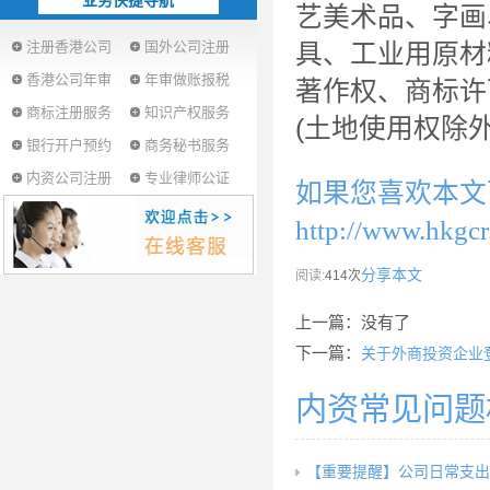
业务快捷导航
艺美术品、字画
注册香港公司
国外公司注册
具、工业用原材
香港公司年审
年审做账报税
著作权、商标许
商标注册服务
知识产权服务
(土地使用权除
银行开户预约
商务秘书服务
内资公司注册
专业律师公证
如果您喜欢本文
http://www.hkgcr
分享本文
阅读:
414次
上一篇：没有了
下一篇：
关于外商投资企业
内资常见问题
【重要提醒】公司日常支出