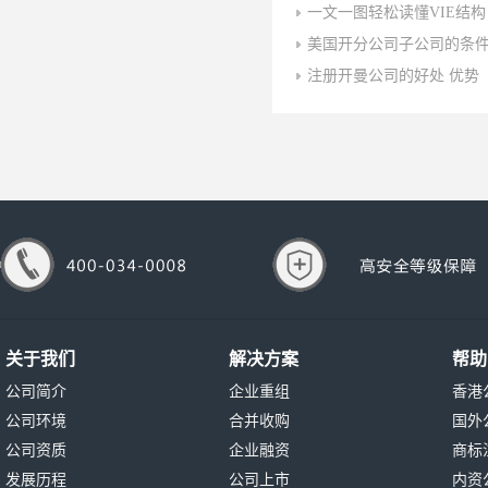
一文一图轻松读懂VIE结构
美国开分公司子公司的条
注册开曼公司的好处 优势
关于我们
解决方案
帮助
公司简介
企业重组
香港
公司环境
合并收购
国外
公司资质
企业融资
商标
发展历程
公司上市
内资