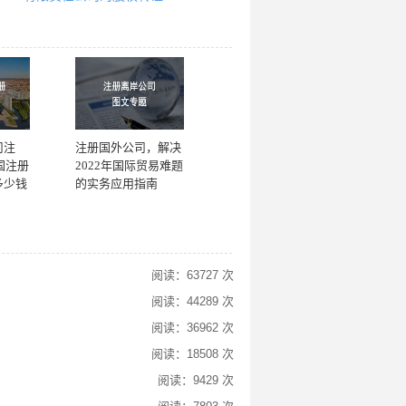
司注
注册国外公司，解决
国注册
2022年国际贸易难题
多少钱
的实务应用指南
阅读：63727 次
阅读：44289 次
阅读：36962 次
阅读：18508 次
阅读：9429 次