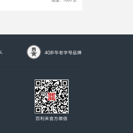
阅读：7803 次