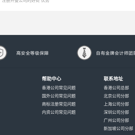
注册开曼公司的好处 优势
帮助中心
联系地址
香港公司常见问题
香港公司总部
国外公司常见问题
北京公司分部
商标注册常见问题
上海公司分部
内资公司常见问题
深圳公司分部
广州公司分部
新加坡公司分部